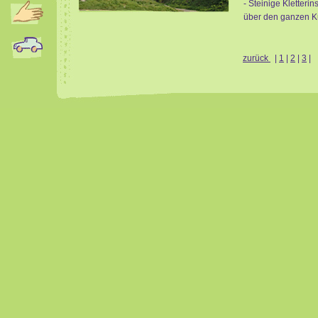
- Steinige Kletterin
über den ganzen Kü
zurück
|
1
|
2
|
3
|