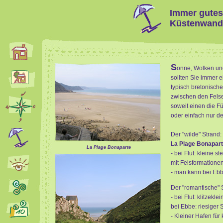
Immer gutes
Küstenwande
S
onne, Wolken und
sollten Sie immer 
typisch bretonisch
zwischen den Felse
soweit einen die F
oder einfach nur de
Der "wilde" Strand:
La Plage Bonapart
La Plage Bonaparte
- bei Flut: kleine 
mit Felsformatione
- man kann bei Ebb
Der "romantische" 
- bei Flut: klitzekle
bei Ebbe: riesiger
- Kleiner Hafen für